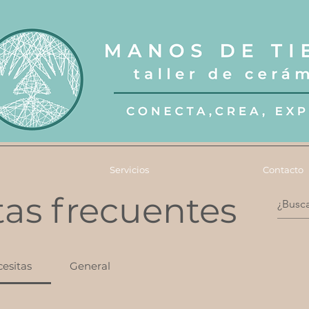
Servicios
Contacto
as frecuentes
cesitas
General