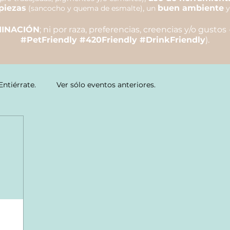
piezas
,
buen ambiente
(sancocho y quema de esmalte)
un
y
MINACIÓN
; ni por raza, preferencias, creencias y/o gustos
#PetFriendly #420Friendly #DrinkFriendly
).
Entiérrate.
Ver sólo eventos anteriores.