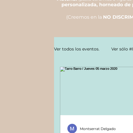
personalizada, horneado de 
(Creemos en la
NO DISCRI
Ver todos los eventos.
Ver sólo #
Montserrat Delgado