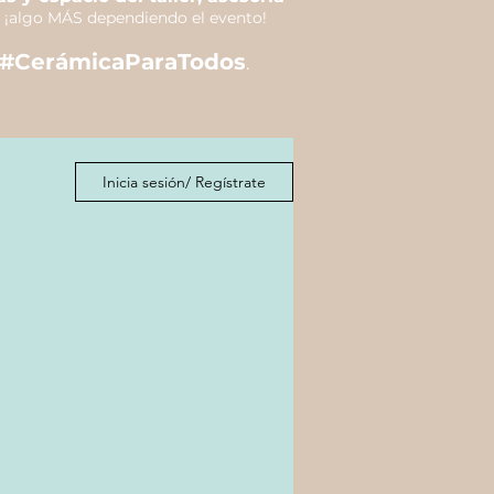
 ¡algo MÁS dependiendo el evento!
#CerámicaParaTodos
.
Inicia sesión/ Regístrate