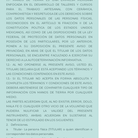
ENFOCADA EN EL DESARROLLO DE TALLERES Y CURSOS
PARA EL TRABAJO ARTESANAL CON CERÁMICA,
COMPROMETIDA Y RESPETUOSA DE LOS DERECHOS SOBRE
LOS DATOS PERSONALES DE LAS PERSONAS FÍSICAS,
RECONOCIDOS EN EL ARTÍCULO 16 FRACCIÓN II DE LA
CONSTITUCIÓN POLÍTICA DE LOS ESTADOS UNIDOS
MEXICANOS, ASÍ COMO DE LAS DISPOSICIONES DE LA LEY
FEDERAL DE PROTECCIÓN DE DATOS PERSONALES EN
POSESIÓN DE LOS PARTICULARES, POR LO ANTERIOR,
PONEN A SU DISPOSICIÓN EL PRESENTE AVISO DE
PRIVACIDAD, EN ARAS DE QUE EL TITULAR DE LOS DATOS
PERSONALES, SE ENCUENTRE FACULTADO A EJERCITAR SU
DERECHO A LA AUTODETERMINACIÓN INFORMATIVA.
1.2.- AL NO OPONERSE AL PRESENTE AVISO, USTED (EL
TITULAR) DECLARA QUE ESTÁ ACEPTANDO LOS TÉRMINOS Y
LAS CONDICIONES CONTENIDOS EN ESTE AVISO.
1.3.- SI EL TITULAR NO ACEPTA EN FORMA ABSOLUTA Y
COMPLETA LOS TÉRMINOS Y CONDICIONES DE ESTE AVISO,
DEBERÁ ABSTENERSE DE COMPARTIR CUALQUIER TIPO DE
INFORMACIÓN CON MANOS DE TIERRA POR CUALQUIER
MEDIO.
LAS PARTES ACUERDAN QUE, AL NO EXISTIR, ERROR, DOLO,
MALA FE O CUALQUIER OTRO VICIO DE LA VOLUNTAD QUE
PUDIERA NULIFICAR LA VALIDEZ DEL PRESENTE
INSTRUMENTO, AMBAS ACUERDAN EN SUJETARSE AL
TENOR DE LO ESTIPULADO EN LOS SIGUIENTES:
2. Definiciones.
a. Titular- La persona física (TITULAR) a quien identifican o
corresponden los datos personales.