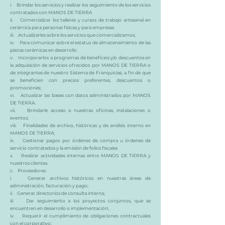
i. Brindar los servicios y realizar los seguimiento de los servicios
contratados con MANOS DE TIERRA
ii. Comercializar los talleres y cursos de trabajo artesanal en
cerámica para personas físicas y para empresas
iii. Actualizarles sobre los servicios que comercializamos;
iv. Para comunicar sobre el estatus de almacenamiento de las
piezas cerámicas en desarrollo
v. Incorporarlos a programas de beneficios y/o descuentos en
la adquisición de servicios ofrecidos por MANOS DE TIERRA o
de integrantes de nuestro Sistema de Franquicias; a fin de que
se beneficien con precios preferentes, descuentos o
promociones;
vi. Actualizar las bases con datos administrados por MANOS
DE TIERRA.
vii. Brindarle acceso a nuestras oficinas, instalaciones o
eventos;
viii. Finalidades de archivo, históricas y de análisis interno en
MANOS DE TIERRA;
ix. Gestionar pagos por órdenes de compra u órdenes de
servicio contratados y la emisión de folios fiscales
x. Realizar actividades internas entre MANOS DE TIERRA y
nuestros clientes.
c. Proveedores
i. Generar archivos históricos en nuestras áreas de
administración, facturación y pago;
ii. Generar directorios de consulta interna;
iii. Dar seguimiento a los proyectos conjuntos, que se
encuentren en desarrollo o implementación;
iv. Requerir el cumplimiento de obligaciones contractuales
con el corporativo;