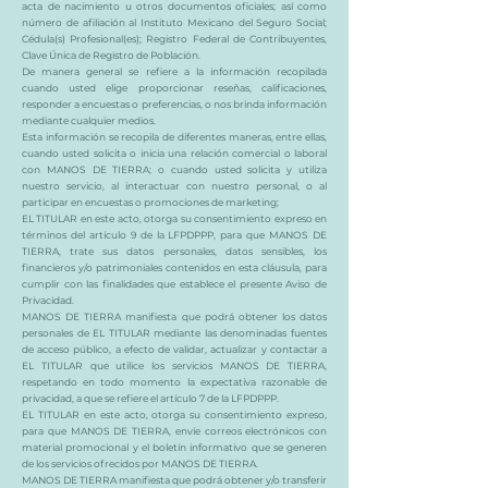
acta de nacimiento u otros documentos oficiales; así como
número de afiliación al Instituto Mexicano del Seguro Social;
Cédula(s) Profesional(es); Registro Federal de Contribuyentes,
Clave Única de Registro de Población.
De manera general se refiere a la información recopilada
cuando usted elige proporcionar reseñas, calificaciones,
responder a encuestas o preferencias, o nos brinda información
mediante cualquier medios.
Esta información se recopila de diferentes maneras, entre ellas,
cuando usted solicita o inicia una relación comercial o laboral
con MANOS DE TIERRA; o cuando usted solicita y utiliza
nuestro servicio, al interactuar con nuestro personal, o al
participar en encuestas o promociones de marketing;
EL TITULAR en este acto, otorga su consentimiento expreso en
términos del artículo 9 de la LFPDPPP, para que MANOS DE
TIERRA, trate sus datos personales, datos sensibles, los
financieros y/o patrimoniales contenidos en esta cláusula, para
cumplir con las finalidades que establece el presente Aviso de
Privacidad.
MANOS DE TIERRA manifiesta que podrá obtener los datos
personales de EL TITULAR mediante las denominadas fuentes
de acceso público, a efecto de validar, actualizar y contactar a
EL TITULAR que utilice los servicios MANOS DE TIERRA,
respetando en todo momento la expectativa razonable de
privacidad, a que se refiere el artículo 7 de la LFPDPPP.
EL TITULAR en este acto, otorga su consentimiento expreso,
para que MANOS DE TIERRA, envíe correos electrónicos con
material promocional y el boletín informativo que se generen
de los servicios ofrecidos por MANOS DE TIERRA.
MANOS DE TIERRA manifiesta que podrá obtener y/o transferir