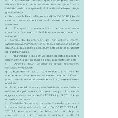
b. Datos personales sensibles- Aquellos datos personales que
afecten a la esfera más íntima de su titular, o cuya utilización
indebida pueda dar origen a discriminación o conlleve un riesgo
grave para éste.
c. Responsable. Persona física o moral (MANOS DE TIERRA) de
carácter privado que decide sobre el tratamiento de los datos
personales.
d. Encargado- La persona física o moral que sola o
conjuntamente con otras trate datos personales por cuenta del
responsable.
e. Tratamiento- La obtención, uso (que incluye el acceso,
manejo, aprovechamiento, transferencia o disposición de datos
personales), divulgación o almacenamiento de datos personales
por cualquier medio.
i. Transferencia- Toda comunicación de datos realizada a
persona distinta del responsable o encargado del tratamiento.
f. Derechos ARCO- Derechos de acceso, rectificación,
cancelación y oposición.
g. Consentimiento Tácito. - Se entenderá que el titular ha
consentido en el tratamiento de los datos, cuando habiéndose
puesto a su disposición el Aviso de Privacidad, no manifieste su
oposición.
h. Finalidades Primarias - Aquellas finalidades para las cuales se
solicitan principalmente los datos personales y por lo que se da
origen a la relación entre MANOS DE TIERRA y EL TITULAR por
el uso de sus servicios.
i. Finalidades Secundarias - Aquellas finalidades que no son
imprescindibles para la relación entre MANOS DE TIERRA y EL
TITULAR, pero que con su tratamiento contribuye al
cumplimiento del objeto y finalidad de los servicios de MANOS