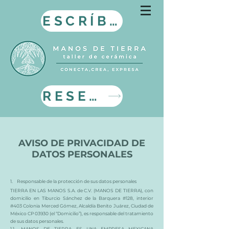
ESCRÍBENOS
RESERVA AQUI
AVISO DE PRIVACIDAD DE
DATOS PERSONALES
1. Responsable de la protección de sus datos personales
TIERRA EN LAS MANOS S.A. de C.V. (MANOS DE TIERRA), con
domicilio en Tiburcio Sánchez de la Barquera #128, interior
#403 Colonia Merced Gómez, Alcaldía Benito Juárez, Ciudad de
México CP 03930 (el “Domicilio”), es responsable del tratamiento
de sus datos personales.
1.1.- MANOS DE TIERRA ES UNA EMPRESA MEXICANA