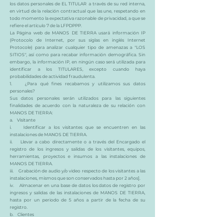
los datos personales de EL TITULAR a través de su red interna,
en virtud de la relación contractual que las une, respetando en
todo momento la expectativa razonable de privacidad, a que se
refiere el artículo 7 de la LFPDPPP.
La Página web de MANOS DE TIERRA usará información IP
(Protocolo de Internet, por sus siglas en inglés Internet
Protocole) para analizar cualquier tipo de amenazas a "LOS
SITIOS", así como para recabar información demográfica. Sin
embargo, la información IP, en ningún caso será utilizada para
identificar a los TITULARES, excepto cuando haya
probabilidades de actividad fraudulenta.
1. ¿Para qué fines recabamos y utilizamos sus datos
personales?
Sus datos personales serán utilizados para las siguientes
finalidades de acuerdo con la naturaleza de su relación con
MANOS DE TIERRA:
a. Visitante
i. Identificar a los visitantes que se encuentren en las
instalaciones de MANOS DE TIERRA.
ii. Llevar a cabo directamente o a través del Encargado el
registro de los ingresos y salidas de los visitantes, equipos,
herramientas, proyectos e insumos a las instalaciones de
MANOS DE TIERRA.
iii. Grabación de audio y/o video respecto de los visitantes a las
instalaciones, mismos que son conservados hasta por 2 años].
iv. Almacenar en una base de datos los datos de registro por
ingresos y salidas de las instalaciones de MANOS DE TIERRA,
hasta por un periodo de 5 años a partir de la fecha de su
registro.
b. Clientes