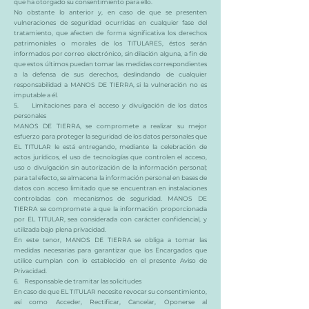
que ha otorgado su consentimiento para ello.
No obstante lo anterior y, en caso de que se presenten
vulneraciones de seguridad ocurridas en cualquier fase del
tratamiento, que afecten de forma significativa los derechos
patrimoniales o morales de los TITULARES, éstos serán
informados por correo electrónico, sin dilación alguna, a fin de
que estos últimos puedan tomar las medidas correspondientes
a la defensa de sus derechos, deslindando de cualquier
responsabilidad a MANOS DE TIERRA, si la vulneración no es
imputable a él.
5. Limitaciones para el acceso y divulgación de los datos
personales
MANOS DE TIERRA, se compromete a realizar su mejor
esfuerzo para proteger la seguridad de los datos personales que
EL TITULAR le está entregando, mediante la celebración de
actos jurídicos, el uso de tecnologías que controlen el acceso,
uso o divulgación sin autorización de la información personal;
para tal efecto, se almacena la información personal en bases de
datos con acceso limitado que se encuentran en instalaciones
controladas con mecanismos de seguridad. MANOS DE
TIERRA se compromete a que la información proporcionada
por EL TITULAR, sea considerada con carácter confidencial, y
utilizada bajo plena privacidad.
En este tenor, MANOS DE TIERRA se obliga a tomar las
medidas necesarias para garantizar que los Encargados que
utilice cumplan con lo establecido en el presente Aviso de
Privacidad.
6. Responsable de tramitar las solicitudes
En caso de que EL TITULAR necesite revocar su consentimiento,
así como Acceder, Rectificar, Cancelar, Oponerse al