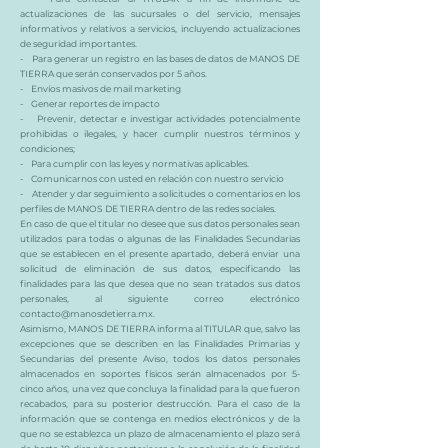
actualizaciones de las sucursales o del servicio, mensajes
informativos y relativos a servicios, incluyendo actualizaciones
de seguridad importantes.
- Para generar un registro en las bases de datos de MANOS DE
TIERRA que serán conservados por 5 años.
- Envíos masivos de mail marketing
- Generar reportes de impacto
- Prevenir, detectar e investigar actividades potencialmente
prohibidas o ilegales, y hacer cumplir nuestros términos y
condiciones;
- Para cumplir con las leyes y normativas aplicables.
- Comunicarnos con usted en relación con nuestro servicio
- Atender y dar seguimiento a solicitudes o comentarios en los
perfiles de MANOS DE TIERRA dentro de las redes sociales.
En caso de que el titular no desee que sus datos personales sean
utilizados para todas o algunas de las Finalidades Secundarias
que se establecen en el presente apartado, deberá enviar una
solicitud de eliminación de sus datos, especificando las
finalidades para las que desea que no sean tratados sus datos
personales, al siguiente correo electrónico
contacto@manosdetierra.mx
.
Asimismo, MANOS DE TIERRA informa al TITULAR que, salvo las
excepciones que se describen en las Finalidades Primarias y
Secundarias del presente Aviso, todos los datos personales
almacenados en soportes físicos serán almacenados por 5-
cinco años, una vez que concluya la finalidad para la que fueron
recabados, para su posterior destrucción. Para el caso de la
información que se contenga en medios electrónicos y de la
que no se establezca un plazo de almacenamiento el plazo será