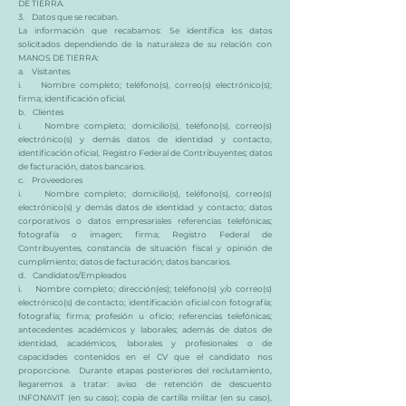
DE TIERRA.
3. Datos que se recaban.
La información que recabamos: Se identifica los datos
solicitados dependiendo de la naturaleza de su relación con
MANOS DE TIERRA:
a. Visitantes
i. Nombre completo; teléfono(s), correo(s) electrónico(s);
firma; identificación oficial.
b. Clientes
i. Nombre completo; domicilio(s), teléfono(s), correo(s)
electrónico(s) y demás datos de identidad y contacto,
identificación oficial, Registro Federal de Contribuyentes; datos
de facturación, datos bancarios.
c. Proveedores
i. Nombre completo; domicilio(s), teléfono(s), correo(s)
electrónico(s) y demás datos de identidad y contacto; datos
corporativos o datos empresariales referencias telefónicas;
fotografía o imagen; firma; Registro Federal de
Contribuyentes, constancia de situación fiscal y opinión de
cumplimiento; datos de facturación; datos bancarios.
d. Candidatos/Empleados
i. Nombre completo; dirección(es); teléfono(s) y/o correo(s)
electrónico(s) de contacto; identificación oficial con fotografía;
fotografía; firma; profesión u oficio; referencias telefónicas;
antecedentes académicos y laborales; además de datos de
identidad, académicos, laborales y profesionales o de
capacidades contenidos en el CV que el candidato nos
proporcione. Durante etapas posteriores del reclutamiento,
llegaremos a tratar: aviso de retención de descuento
INFONAVIT (en su caso); copia de cartilla militar (en su caso),