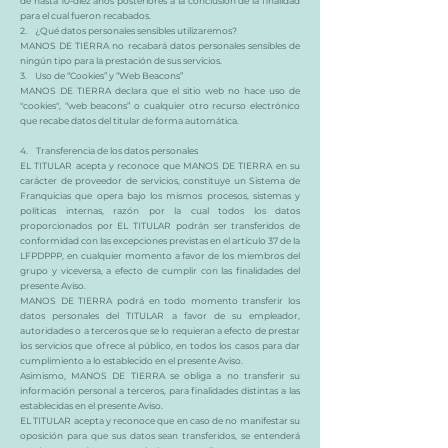
de hasta 10-diez años posteriores a la conclusión de la finalidad
para el cual fueron recabados.
2. ¿Qué datos personales sensibles utilizaremos?
MANOS DE TIERRA no recabará datos personales sensibles de
ningún tipo para la prestación de sus servicios.
3. Uso de “Cookies” y “Web Beacons”
MANOS DE TIERRA declara que el sitio web no hace uso de
"cookies", “web beacons” o cualquier otro recurso electrónico
que recabe datos del titular de forma automática.
4. Transferencia de los datos personales
EL TITULAR acepta y reconoce que MANOS DE TIERRA en su
carácter de proveedor de servicios, constituye un Sistema de
Franquicias que opera bajo los mismos procesos, sistemas y
políticas internas, razón por la cual todos los datos
proporcionados por EL TITULAR podrán ser transferidos de
conformidad con las excepciones previstas en el artículo 37 de la
LFPDPPP, en cualquier momento a favor de los miembros del
grupo y viceversa, a efecto de cumplir con las finalidades del
presente Aviso.
MANOS DE TIERRA podrá en todo momento transferir los
datos personales del TITULAR a favor de su empleador,
autoridades o a terceros que se lo requieran a efecto de prestar
los servicios que ofrece al público, en todos los casos para dar
cumplimiento a lo establecido en el presente Aviso.
Asimismo, MANOS DE TIERRA se obliga a no transferir su
información personal a terceros, para finalidades distintas a las
establecidas en el presente Aviso.
EL TITULAR acepta y reconoce que en caso de no manifestar su
oposición para que sus datos sean transferidos, se entenderá