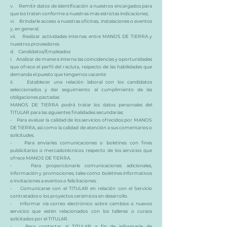
v. Remitir datos de identificación a nuestros encargados para
que los traten conforme a nuestras más estrictas indicaciones;
vi. Brindarle acceso a nuestras oficinas, instalaciones o eventos
y, en general;
vii. Realizar actividades internas entre MANOS DE TIERRA y
nuestros proveedores
d. Candidatos/Empleados
i. Analizar de manera interna las coincidencias y oportunidades
que ofrece el perfil del recluta, respecto de las habilidades que
demanda el puesto que tengamos vacante
ii. Establecer una relación laboral con los candidatos
seleccionados y dar seguimiento al cumplimiento de las
obligaciones pactadas
MANOS DE TIERRA podrá tratar los datos personales del
TITULAR para las siguientes finalidades secundarias:
- Para evaluar la calidad de los servicios ofrecidos por MANOS
DE TIERRA, así como la calidad de atención a sus comentarios o
solicitudes.
- Para enviarles comunicaciones o boletines con fines
publicitarios o mercadotécnicos respecto de los servicios que
ofrece MANOS DE TIERRA.
- Para proporcionarle comunicaciones adicionales,
información y promociones, tales como boletines informativos
e invitaciones a eventos o felicitaciones.
- Comunicarse con el TITULAR en relación con el Servicio
contratados o los proyectos cerámicos en desarrollo.
- Informar vía correo electrónico sobre cambios o nuevos
servicios que estén relacionados con los talleres o cursos
solicitados por el TITULAR.
- Para contactar al TITULAR a fin de informarle de