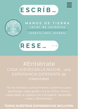
ESCRÍBENOS
RESERVA AQUI
#Entiérrate
CADA JUEVES EN LA NOCHE... una
EXPERIENCIA DIFERENTE de
creatividad.
No se necesita conocimiento cerámico para
participar, cada quién va a su ritmo, nivel y
capacidad,
el objetivo es compartir, aprender,
crear y divertirnos.
TODAS NUESTRAS EXPERIENCIAS INCLUYEN: