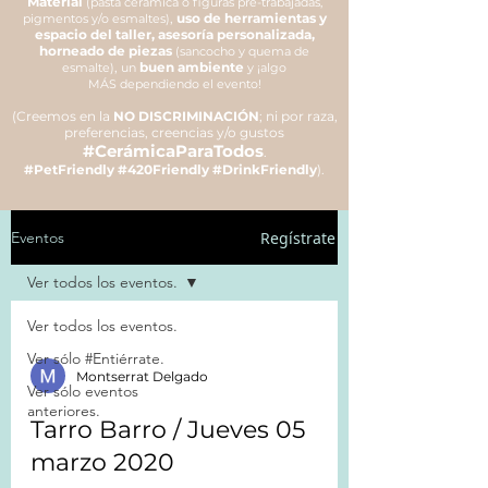
Material
(pasta cerámica o figuras pre-trabajadas,
,
uso de herramientas y
pigmentos y/o esmaltes)
espacio del taller, asesoría personalizada,
horneado de piezas
(sancocho y quema de
,
buen ambiente
esmalte)
un
y ¡algo
MÁS dependiendo el evento!
(Creemos en la
NO DISCRIMINACIÓN
; ni por raza,
preferencias, creencias y/o gustos
#CerámicaParaTodos
.
#PetFriendly #420Friendly #DrinkFriendly
).
Regístrate
Eventos
Ver todos los eventos.
Ver todos los eventos.
Ver sólo #Entiérrate.
Montserrat Delgado
Ver sólo eventos
anteriores.
Tarro Barro / Jueves 05
marzo 2020