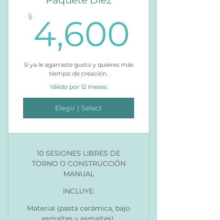
Paquete Diez
4,60
$
4,600
Si ya le agarraste gusto y quieres más
tiempo de creación.
Válido por 12 meses
Elegir | Select
10 SESIONES LIBRES DE
TORNO O CONSTRUCCIÓN
MANUAL
INCLUYE:
Material (pasta cerámica, bajo
esmaltes y esmaltes).