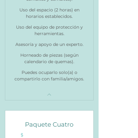
Uso del espacio (2 horas) en
horarios establecidos.
Uso del equipo de protección y
herramientas.
Asesoría y apoyo de un experto.
Horneado de piezas (según
calendario de quemas).
Puedes ocuparlo solo(a) o
compartirlo con familia/amigos.
Paquete Cuatro
$