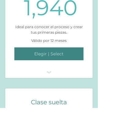
1,940
1,940
Ideal para conocer el proceso y crear
tus primeras piezas.
Válido por 12 meses
Elegir | Select
4 SESIONES LIBRES DE TORNO
O CONSTRUCCIÓN MANUAL
INCLUYE:
Clase suelta
Material (pasta cerámica, bajo
525$
$
525
esmaltes y esmaltes).
Uso del espacio (2 horas) en
horarios establecidos.